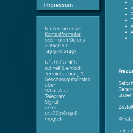
D
Impressum
P
F
A
Nutzen sie unser
A
Kontaktformular
H
oder rufen Sie uns
einfach an:
+49 9721 21493
NEU NEU NEU
schnell & einfach
Freud
Terminbuchung &
Geschenkgutscheine
Selbst
über
Behand
WhatsApp
lassen
Telegram
Signal
Bestel
unter
017663160908
möglich.
What
unter 