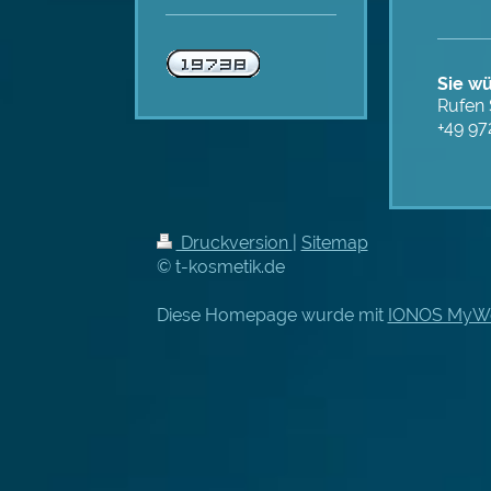
Sie w
Rufen 
+49 97
Druckversion
|
Sitemap
© t-kosmetik.de
Diese Homepage wurde mit
IONOS MyWe