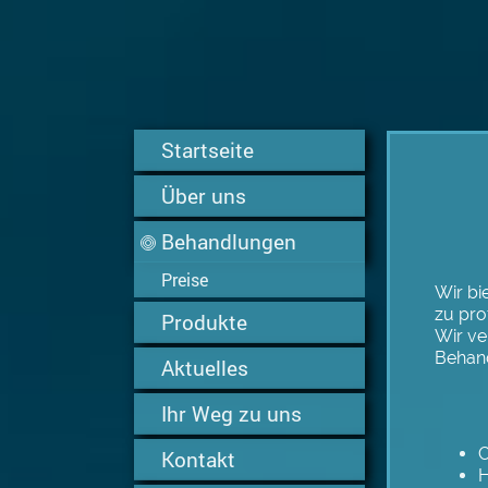
Startseite
Über uns
Behandlungen
Preise
Wir bi
zu pro
Produkte
Wir ve
Behand
Aktuelles
Ihr Weg zu uns
C
Kontakt
H